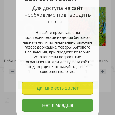
Для доступа на сайт
необходимо подтвердить
возраст
На сайте представлены
пиротехнические изделия бытового
назначения и потенциально опасные
газосодержащие товары бытового
назначения, при продаже которых
установлены возрастные
Рябина Глобозум обыкновенная С30 1шт
Рябина Сказочная 1шт (подвой рябина обыкновенная) (в сетке)
ограничения. Для доступа на сайт
10 926 руб.
888 руб.
подтвердите, пожалуйста, свое
совершеннолетие.
шт
шт
В корзину
В корзину
Да, мне есть 18 лет
Нет, я младше