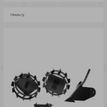
Фильтр
Подбор параметров
Розничная
1 275
3 053.75
4 832.50
6 611.25
8 390
Склады