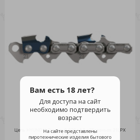
Вам есть 18 лет?
Для доступа на сайт
необходимо подтвердить
возраст
Цепь HYUNDAI Oregon 0,325* 1,5 *78звеньев 21LPX
На сайте представлены
1 275 руб.
пиротехнические изделия бытового