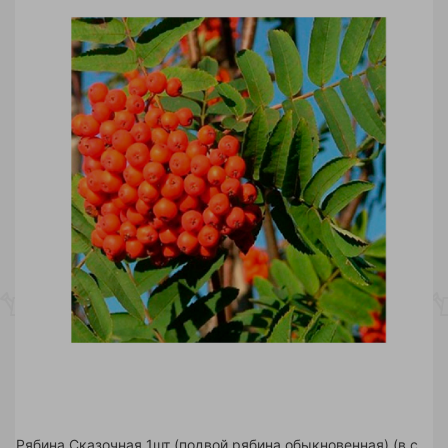
Рябина Сказочная 1шт (подвой рябина обыкновенная) (в сетке)