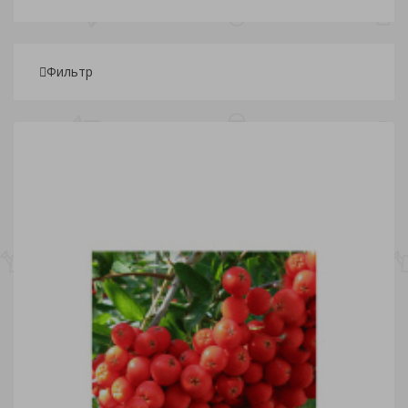
Фильтр
Подбор параметров
Розничная
888
5 069.75
9 251.50
13 433.25
17 615
Сезон
Вид
Рябина (
15
)