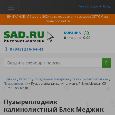
Регистрация
Вход
ВНИМАНИЕ ! С 1 марта 2024 года оформление заказов ОПТОМ на
сайте
opt.sad.ru
КОРЗИНА
0
0.00
позиций на
8 (343) 216-64-41
Главная
Каталог
Посадочный материал
Саженцы декоративных
Пузыреплодник
Пузыреплодник калинолистный Блек Меджик С5
1шт /Black Magic
Пузыреплодник
калинолистный Блек Меджик