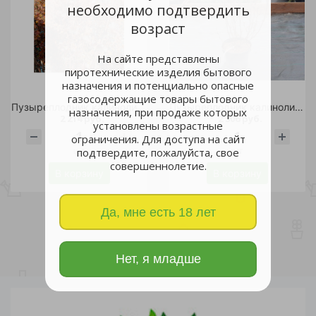
необходимо подтвердить
возраст
На сайте представлены
пиротехнические изделия бытового
назначения и потенциально опасные
газосодержащие товары бытового
Пузыреплодник калинолистный Диабл Дор C5 1шт/ DIABLE DOR
Пузыреплодник калинолистный Пантер С5 1шт /Panther
назначения, при продаже которых
2 214 руб.
2 506 руб.
установлены возрастные
ограничения. Для доступа на сайт
шт
шт
подтвердите, пожалуйста, свое
совершеннолетие.
В корзину
В корзину
Да, мне есть 18 лет
Нет, я младше