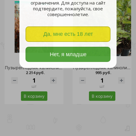
ограничения. Для доступа на сайт
подтвердите, пожалуйста, свое
совершеннолетие.
Да, мне есть 18 лет
Нет, я младше
Пузыреплодник калинолистный Диабл Дор C5 1шт/ DIABLE DOR
Пузыреплодник калинолистный Наггет (Nugget) в горшке 5л Н 40-60 см/ 1шт
2 214 руб.
995 руб.
шт
шт
В корзину
В корзину