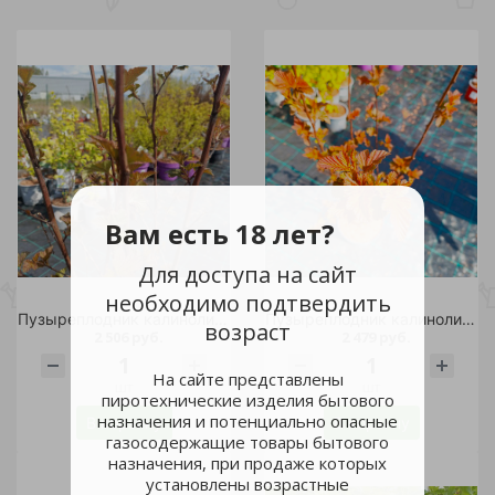
Вам есть 18 лет?
Для доступа на сайт
необходимо подтвердить
Пузыреплодник калинолистный Мэджик Санрайз С5 1шт / Magic Sunrise
Пузыреплодник калинолистный Мэджик Санрайз С5 1шт / Magic Sunrise
возраст
2 506 руб.
2 479 руб.
На сайте представлены
шт
шт
пиротехнические изделия бытового
назначения и потенциально опасные
В корзину
В корзину
газосодержащие товары бытового
назначения, при продаже которых
установлены возрастные