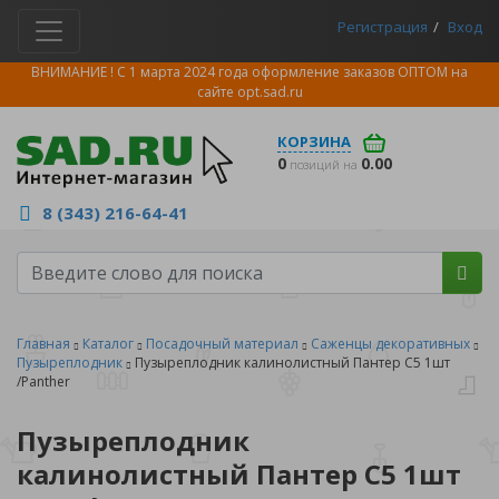
Регистрация
Вход
ВНИМАНИЕ ! С 1 марта 2024 года оформление заказов ОПТОМ на
сайте
opt.sad.ru
КОРЗИНА
0
0.00
позиций на
8 (343) 216-64-41
Главная
Каталог
Посадочный материал
Саженцы декоративных
Пузыреплодник
Пузыреплодник калинолистный Пантер С5 1шт
/Panther
Пузыреплодник
калинолистный Пантер С5 1шт