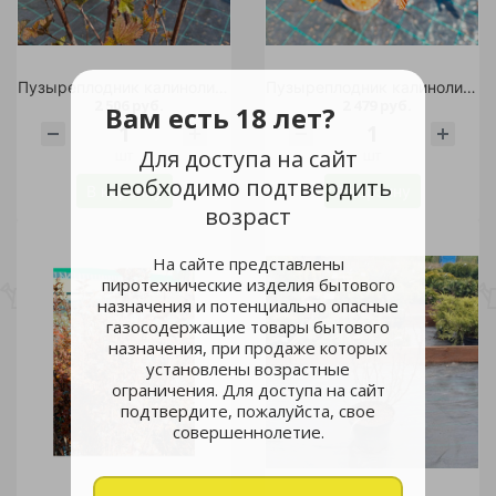
Пузыреплодник калинолистный Мэджик Санрайз С5 1шт / Magic Sunrise
Пузыреплодник калинолистный Мэджик Санрайз С5 1шт / Magic Sunrise
2 506 руб.
2 479 руб.
Вам есть 18 лет?
Для доступа на сайт
шт
шт
необходимо подтвердить
В корзину
В корзину
возраст
На сайте представлены
пиротехнические изделия бытового
назначения и потенциально опасные
газосодержащие товары бытового
назначения, при продаже которых
установлены возрастные
ограничения. Для доступа на сайт
подтвердите, пожалуйста, свое
совершеннолетие.