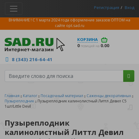
Регистрация
Вход
ВНИМАНИЕ ! С 1 марта 2024 года оформление заказов ОПТОМ на
сайте
opt.sad.ru
КОРЗИНА
0
0.00
позиций на
8 (343) 216-64-41
Главная
Каталог
Посадочный материал
Саженцы декоративных
Пузыреплодник
Пузыреплодник калинолистный Литтл Девил C5
1шт/Little Devil
Пузыреплодник
калинолистный Литтл Девил