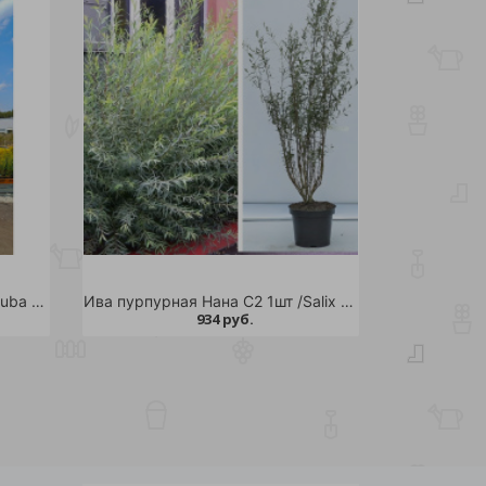
Ива Куба Дола С12 1шт/Salix Kuba Dola
Ива пурпурная Нана С2 1шт /Salix purpurea Nana
934 руб.