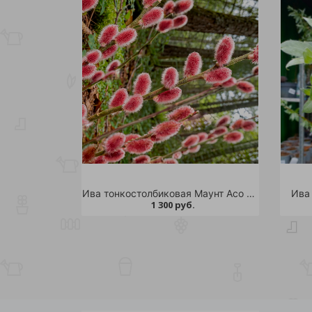
Ива тонкостолбиковая Маунт Асо С5 1шт /Salix gracilistyla Mt Aso
Ива
1 300 руб.