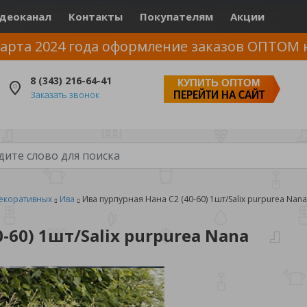
деоканал
Контакты
Покупателям
Акции
арта 2024 года оформление заказов ОПТОМ 
8 (343) 216-64-41
КУПИТЬ ОПТОМ
Заказать звонок
ПЕРЕЙТИ НА САЙТ
екоративных
Ива
Ива пурпурная Нана С2 (40-60) 1шт/Salix purpurea Nana
-60) 1шт/Salix purpurea Nana