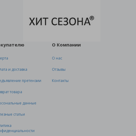
окупателю
О Компании
ерта
О нас
лата и доставка
Отзывы
едъявление претензии
Контакты
зврат товара
рсональные данные
лезные статьи
литика
нфиденциальности