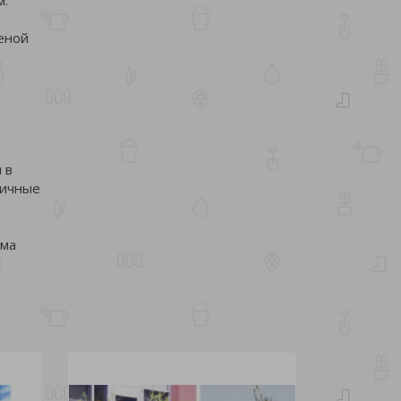
леной
 в
личные
има