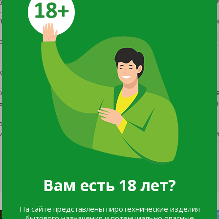
.
линовидные у основания и округлые на верхушке, с сине-зе
пределяют декоративность куста.
 очень сухих и торфяных почвах. Устойчив к загрязнениям.
х, деревьях и приусадебных участках. Может использоваться
х изгородей, кустарники также могут формироваться в раз
оторый мы обычно делаем весной. В выращивании обычно
итые на разной высоте ствола. В последнем случае необход
Вам есть 18 лет?
На сайте представлены пиротехнические изделия
бытового назначения и потенциально опасные