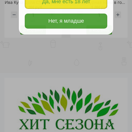
Да, мне есть 18 лет
Ива Куба Дола С12 1шт/Salix Kuba Dola
Ива пурпурная Нана в горшке 5 л, 1шт
3 200 руб.
1 200 руб.
шт
шт
Нет, я младше
В корзину
В корзину