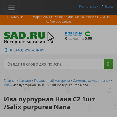
Регистрация
Вход
ВНИМАНИЕ ! С 1 марта 2024 года оформление заказов ОПТОМ на
сайте
opt.sad.ru
КОРЗИНА
0
0.00
позиций на
8 (343) 216-64-41
Главная
Каталог
Посадочный материал
Саженцы декоративных
Ива
Ива пурпурная Нана С2 1шт /Salix purpurea Nana
Ива пурпурная Нана С2 1шт
/Salix purpurea Nana