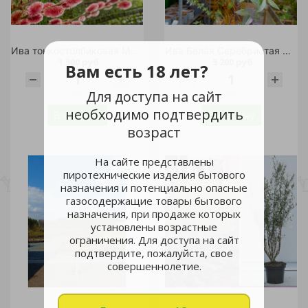
Ива тонкостолбиковая Маунт Асо С5 1шт /Salix gracilistyla Mt Aso
Ива Белая Серебристая С12 1шт
1 300 руб.
3 200 руб.
Вам есть 18 лет?
шт
шт
Для доступа на сайт
необходимо подтвердить
В корзину
В корзину
возраст
На сайте представлены
пиротехнические изделия бытового
назначения и потенциально опасные
газосодержащие товары бытового
назначения, при продаже которых
установлены возрастные
ограничения. Для доступа на сайт
подтвердите, пожалуйста, свое
совершеннолетие.