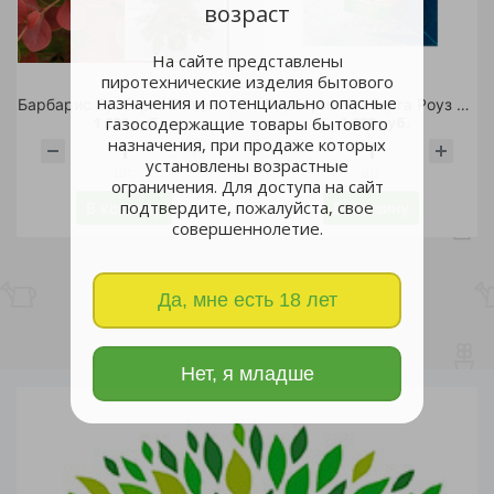
возраст
На сайте представлены
пиротехнические изделия бытового
назначения и потенциально опасные
Барбарис Тунберга Голден Ринг С2 1шт
Барбарис Тунберга Роуз Глоу С3 1шт/Berberis thunbergii Rose Glow
1 226 руб.
1 239 руб.
газосодержащие товары бытового
назначения, при продаже которых
установлены возрастные
шт
шт
ограничения. Для доступа на сайт
подтвердите, пожалуйста, свое
В корзину
В корзину
совершеннолетие.
Да, мне есть 18 лет
Нет, я младше