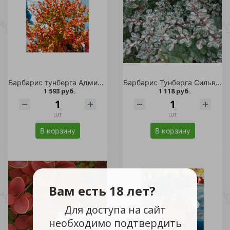
Барбарис тунберга Адмирейшн С3 1шт /Berberis thunbergii Admiration
Барбарис Тунберга Сильвер Бьюти С2 1шт / Berberis thunbergii Silver Beauty
1 593 руб.
1 118 руб.
шт
шт
В корзину
В корзину
Вам есть 18 лет?
Для доступа на сайт
необходимо подтвердить