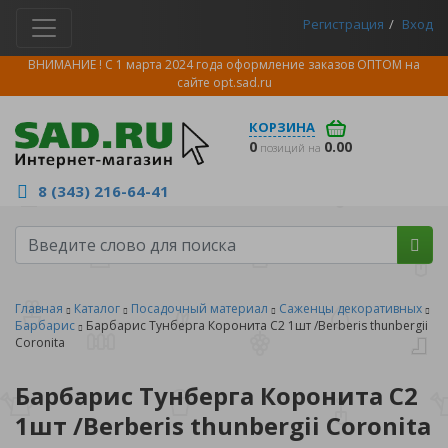
Регистрация
Вход
ВНИМАНИЕ ! С 1 марта 2024 года оформление заказов ОПТОМ на
сайте
opt.sad.ru
КОРЗИНА
0
0.00
позиций на
8 (343) 216-64-41
Главная
Каталог
Посадочный материал
Саженцы декоративных
Барбарис
Барбарис Тунберга Коронита С2 1шт /Berberis thunbergii
Coronita
Барбарис Тунберга Коронита С2
1шт /Berberis thunbergii Coronita