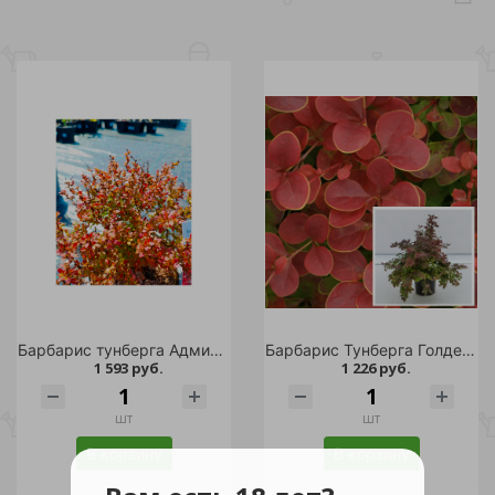
Барбарис тунберга Адмирейшн С3 1шт /Berberis thunbergii Admiration
Барбарис Тунберга Голден Ринг С2 1шт
1 593 руб.
1 226 руб.
шт
шт
В корзину
В корзину