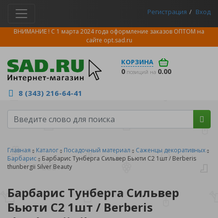
Регистрация
Вход
ВНИМАНИЕ ! С 1 марта 2024 года оформление заказов ОПТОМ на
сайте
opt.sad.ru
КОРЗИНА
0
0.00
позиций на
8 (343) 216-64-41
Главная
Каталог
Посадочный материал
Саженцы декоративных
Барбарис
Барбарис Тунберга Сильвер Бьюти С2 1шт / Berberis
thunbergii Silver Beauty
Барбарис Тунберга Сильвер
Бьюти С2 1шт / Berberis