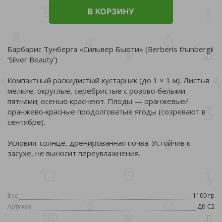
В КОРЗИНУ
Барбарис Тунберга «Сильвер Бьюти» (Berberis thunbergii
‘Silver Beauty’)
Компактный раскидистый кустарник (до 1 × 1 м). Листья
мелкие, округлые, серебристые с розово‑белыми
пятнами; осенью краснеют. Плоды — оранжевые/
оранжево‑красные продолговатые ягоды (созревают в
сентябре).
Условия: солнце, дренированная почва. Устойчив к
засухе, не выносит переувлажнения.
Вес
1100 гр
Артикул
Дб С2