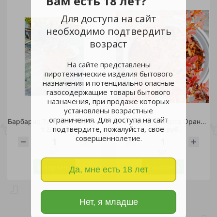
Вам есть 18 лет?
Для доступа на сайт
необходимо подтвердить
возраст
На сайте представлены
пиротехнические изделия бытового
назначения и потенциально опасные
газосодержащие товары бытового
назначения, при продаже которых
установлены возрастные
ограничения. Для доступа на сайт
Барбарис Тунберга Роуз Глоу С3 1шт/Berberis thunbergii Rose Glow
Барбарис Тунберга Оранж Альф С3 1 шт/Berberis thunbergii Orange Alf
подтвердите, пожалуйста, свое
1 239 руб.
1 593 руб.
совершеннолетие.
шт
шт
В корзину
В корзину
Да, мне есть 18 лет
Нет, я младше