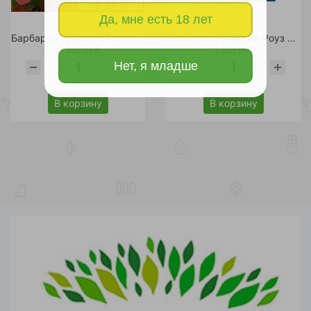
Да, мне есть 18 лет
Барбарис Тунберга Голден Ринг С2 1шт
Барбарис Тунберга Роуз Глоу С3 1шт/Berberis thunbergii Rose Glow
1 226 руб.
1 239 руб.
Нет, я младше
шт
шт
В корзину
В корзину