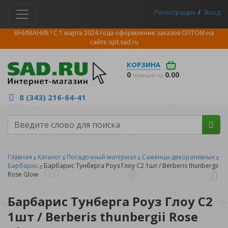
Регистрация
Вход
ВНИМАНИЕ ! С 1 марта 2024 года оформление заказов ОПТОМ на
сайте
opt.sad.ru
КОРЗИНА
0
0.00
позиций на
8 (343) 216-64-41
Главная
Каталог
Посадочный материал
Саженцы декоративных
Барбарис
Барбарис Тунберга Роуз Глоу С2 1шт / Berberis thunbergii
Rose Glow
Барбарис Тунберга Роуз Глоу С2
1шт / Berberis thunbergii Rose