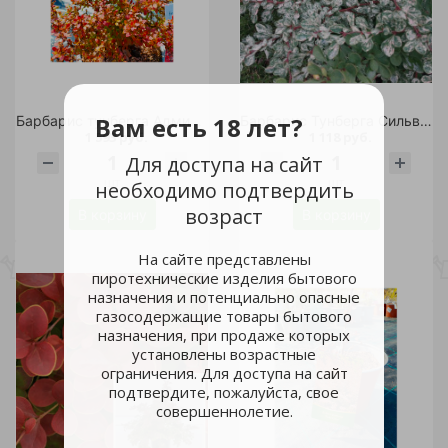
Вам есть 18 лет?
Барбарис тунберга Адмирейшн С3 1шт /Berberis thunbergii Admiration
Барбарис Тунберга Сильвер Бьюти С2 1шт / Berberis thunbergii Silver Beauty
1 593 руб.
1 118 руб.
Для доступа на сайт
шт
шт
необходимо подтвердить
возраст
В корзину
В корзину
На сайте представлены
пиротехнические изделия бытового
назначения и потенциально опасные
газосодержащие товары бытового
назначения, при продаже которых
установлены возрастные
ограничения. Для доступа на сайт
подтвердите, пожалуйста, свое
совершеннолетие.