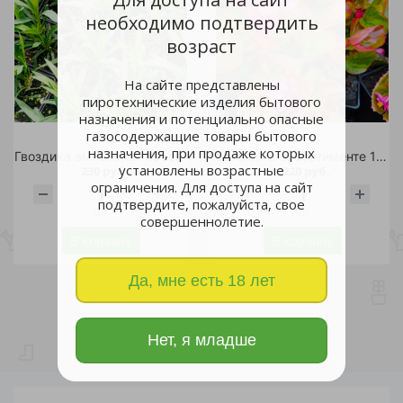
необходимо подтвердить
возраст
На сайте представлены
пиротехнические изделия бытового
назначения и потенциально опасные
газосодержащие товары бытового
назначения, при продаже которых
Гвоздика ампельная красная стакан 0,2л 1шт
Бегония в ассортименте 1л 1шт
установлены возрастные
230 руб.
220 руб.
ограничения. Для доступа на сайт
подтвердите, пожалуйста, свое
шт
шт
совершеннолетие.
В корзину
В корзину
Да, мне есть 18 лет
Нет, я младше