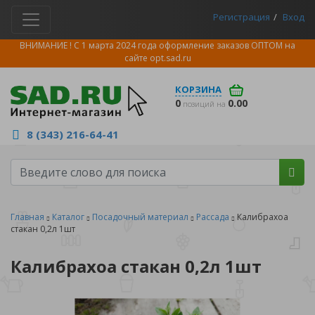
Регистрация
Вход
ВНИМАНИЕ ! С 1 марта 2024 года оформление заказов ОПТОМ на
сайте
opt.sad.ru
КОРЗИНА
0
0.00
позиций на
8 (343) 216-64-41
Главная
Каталог
Посадочный материал
Рассада
Калибрахоа
стакан 0,2л 1шт
Калибрахоа стакан 0,2л 1шт