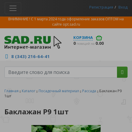
Регистрация
Вход
ВНИМАНИЕ ! С 1 марта 2024 года оформление заказов ОПТОМ на
сайте
opt.sad.ru
КОРЗИНА
0
0.00
позиций на
8 (343) 216-64-41
Главная
Каталог
Посадочный материал
Рассада
Баклажан Р9
1шт
Баклажан Р9 1шт