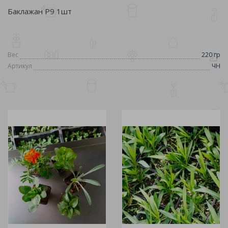
Баклажан Р9 1шт
Вес
220 гр
Артикул
ЧН