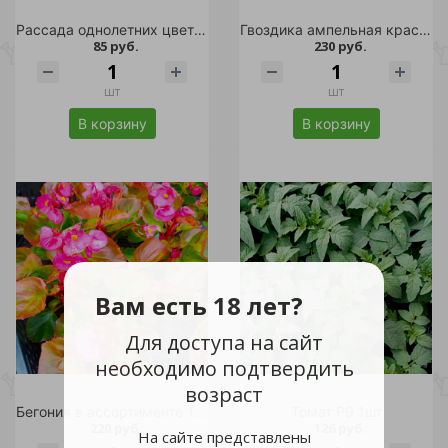
Рассада однолетних цветов 0,25л в ассортименте
Гвоздика ампельная красная стакан 0,2л 1шт
85 руб.
230 руб.
шт
шт
В корзину
В корзину
Вам есть 18 лет?
Для доступа на сайт
необходимо подтвердить
возраст
Бегония в ассортименте 1л 1шт
Томат Р9 1шт
220 руб.
126 руб.
На сайте представлены