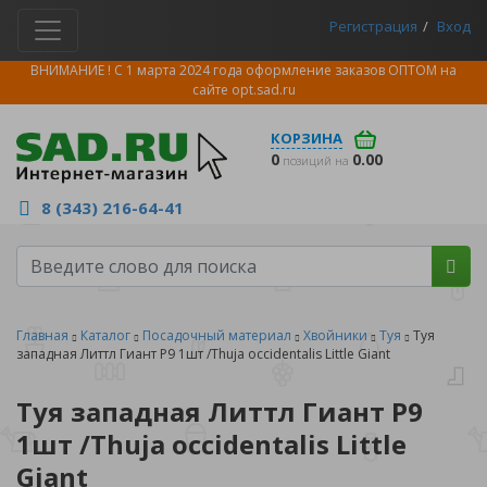
Регистрация
Вход
ВНИМАНИЕ ! С 1 марта 2024 года оформление заказов ОПТОМ на
сайте
opt.sad.ru
КОРЗИНА
0
0.00
позиций на
8 (343) 216-64-41
Главная
Каталог
Посадочный материал
Хвойники
Туя
Туя
западная Литтл Гиант Р9 1шт /Thuja occidentalis Little Giant
Туя западная Литтл Гиант Р9
1шт /Thuja occidentalis Little
Giant