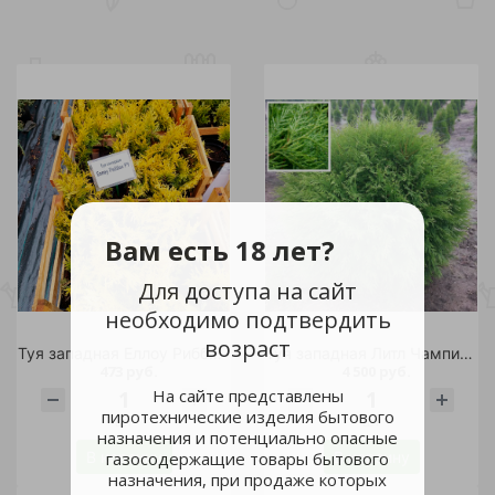
Вам есть 18 лет?
Для доступа на сайт
необходимо подтвердить
возраст
Туя западная Еллоу Риббон P9 1шт / Thuja occidentalis Yellow Ribbon
Туя западная Литл Чампион С30 1шт
473 руб.
4 500 руб.
На сайте представлены
пиротехнические изделия бытового
шт
шт
назначения и потенциально опасные
В корзину
В корзину
газосодержащие товары бытового
назначения, при продаже которых