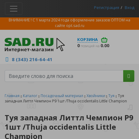
Регистрация
Вход
ВНИМАНИЕ ! С 1 марта 2024 года оформление заказов ОПТОМ на
сайте
opt.sad.ru
КОРЗИНА
0
0.00
позиций на
8 (343) 216-64-41
Главная
Каталог
Посадочный материал
Хвойники
Туя
Туя
западная Литтл Чемпион Р9 1шт /Thuja occidentalis Little Champion
Туя западная Литтл Чемпион Р9
1шт /Thuja occidentalis Little
Champion