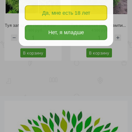
Да, мне есть 18 лет
Туя западная Литл Джем С30 1шт
Туя западная Литл Чампион С30 1шт
5 800 руб.
4 500 руб.
Нет, я младше
шт
шт
В корзину
В корзину