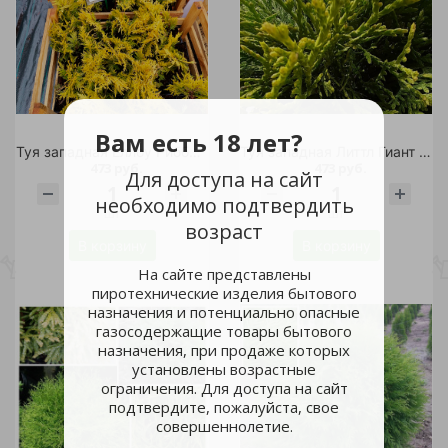
Вам есть 18 лет?
Туя западная Еллоу Риббон P9 1шт / Thuja occidentalis Yellow Ribbon
Туя западная Литтл Гиант Р9 1шт /Thuja occidentalis Little Giant
473 руб.
473 руб.
Для доступа на сайт
необходимо подтвердить
шт
шт
возраст
В корзину
В корзину
На сайте представлены
пиротехнические изделия бытового
назначения и потенциально опасные
газосодержащие товары бытового
назначения, при продаже которых
установлены возрастные
ограничения. Для доступа на сайт
подтвердите, пожалуйста, свое
совершеннолетие.