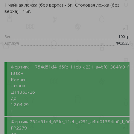
1 чайная ложка (без верха) - 5г. Столовая ложка (без
верха) - 15г.
Вес
100 гр
Артикул
Ф03535
Фертика
754d51d4_65fe_11eb_a231_a4bf01384fa0_f_0
Газон
Ремонт
газона
Д11363/26
до
12.04.29
г.:
Фертика
754d51d4_65fe_11eb_a231_a4bf01384fa0_f_000
ГР2279
до