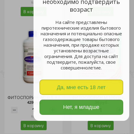
необходимо подтвердить
шт
шт
возраст
В корзину
В корзину
На сайте представлены
пиротехнические изделия бытового
назначения и потенциально опасные
газосодержащие товары бытового
назначения, при продаже которых
установлены возрастные
ограничения. Для доступа на сайт
подтвердите, пожалуйста, свое
совершеннолетие.
Да, мне есть 18 лет
ФИТОСПОРИН-АС 0,5 л /
ФИТОСПОРИН М 100гр томаты /30
429 руб.
56 руб.
Нет, я младше
шт
шт
В корзину
В корзину