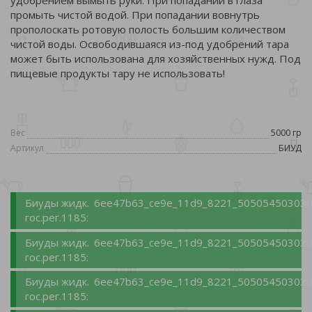
удобрением вымыть руки. При попадании в глаза
промыть чистой водой. При попадании вовнутрь
прополоскать ротовую полость большим количеством
чистой воды. Освободившаяся из-под удобрений тара
может быть использована для хозяйственных нужд. Под
пищевые продукты тару не использовать!
Вес
5000 гр
Артикул
БИУД
Биуды жидк.
6ee47b63_ce9e_11d9_8221_505054503030_
гос.рег.1185:
Биуды жидк.
6ee47b63_ce9e_11d9_8221_505054503030_
гос.рег.1185:
Биуды жидк.
6ee47b63_ce9e_11d9_8221_505054503030_
гос.рег.1185: