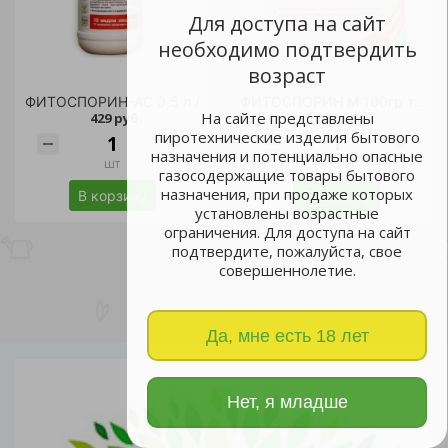
Для доступа на сайт
необходимо подтвердить
возраст
ФИТОСПОРИН-АС 0,5 л /
ФИТОСПОРИН М 100гр томаты /30
На сайте представлены
429 руб.
56 руб.
пиротехнические изделия бытового
назначения и потенциально опасные
шт
шт
газосодержащие товары бытового
назначения, при продаже которых
В корзину
В корзину
установлены возрастные
ограничения. Для доступа на сайт
подтвердите, пожалуйста, свое
совершеннолетие.
Да, мне есть 18 лет
Нет, я младше