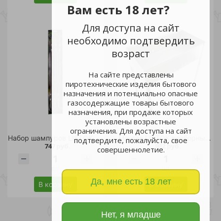
Вам есть 18 лет?
Для доступа на сайт
необходимо подтвердить
возраст
На сайте представлены
пиротехнические изделия бытового
назначения и потенциально опасные
газосодержащие товары бытового
назначения, при продаже которых
установлены возрастные
ограничения. Для доступа на сайт
Набор шампуров LISTOK 6шт /24
Мангал LISTOK разборный /5
подтвердите, пожалуйста, свое
747 руб.
932 руб.
совершеннолетие.
шт
шт
Да, мне есть 18 лет
В корзину
В корзину
Нет, я младше