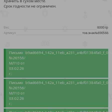
Хранить в сухом месте.
Срок годности не ограничен.
Вес
8000 гр
Артикул
тов.знак№690566
Письмо
b9ad6694_142a_11eb_a231_a4bf01384fa0_f_000
№26556/
МЛ10 от
03.02.26
г.:
Письмо
b9ad6694_142a_11eb_a231_a4bf01384fa0_f_000
№26556/
МЛ10 от
03.02.26
г.: