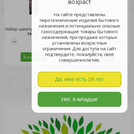
возраст
На сайте представлены
пиротехнические изделия бытового
назначения и потенциально опасные
Набор шампуров LISTOK 6шт /24
Мангал LISTOK разборный /5
газосодержащие товары бытового
747 руб.
932 руб.
назначения, при продаже которых
установлены возрастные
шт
шт
ограничения. Для доступа на сайт
подтвердите, пожалуйста, свое
В корзину
В корзину
совершеннолетие.
Да, мне есть 18 лет
Нет, я младше