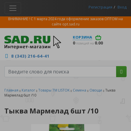
Регистрация
Вход
ВНИМАНИЕ ! С 1 марта 2024 года оформление заказов ОПТОМ на
сайте
opt.sad.ru
КОРЗИНА
0
0.00
позиций на
8 (343) 216-64-41
Главная
Каталог
Товары ТМ LISTOK
Семена
Овощи
Тыква
Мармелад 6шт /10
Тыква Мармелад 6шт /10