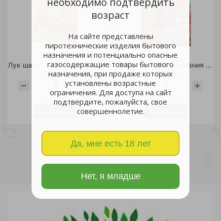
необходимо подтвердить
возраст
На сайте представлены
пиротехнические изделия бытового
назначения и потенциально опасные
газосодержащие товары бытового
Лук шалот Семейный 0,2гр /10
Томат Веселая компания F1 20шт/10
31 руб.
24 руб.
назначения, при продаже которых
установлены возрастные
ограничения. Для доступа на сайт
шт
шт
подтвердите, пожалуйста, свое
совершеннолетие.
В корзину
В корзину
Да, мне есть 18 лет
Нет, я младше