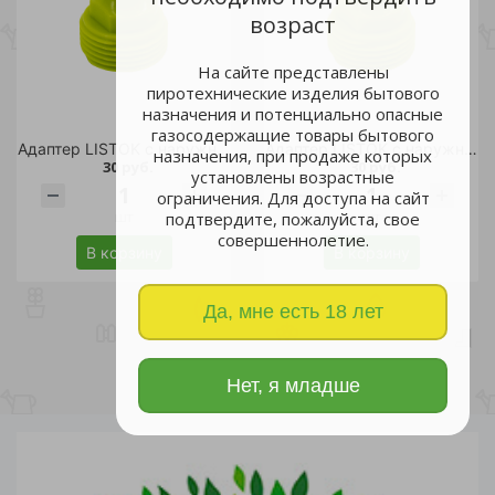
возраст
На сайте представлены
пиротехнические изделия бытового
назначения и потенциально опасные
газосодержащие товары бытового
Адаптер LISTOK с наружной резьбой d 1/2" /240
Адаптер LISTOK с наружной резьбой d 3/4" /240
назначения, при продаже которых
30 руб.
30 руб.
установлены возрастные
ограничения. Для доступа на сайт
подтвердите, пожалуйста, свое
шт
шт
совершеннолетие.
В корзину
В корзину
Да, мне есть 18 лет
Нет, я младше