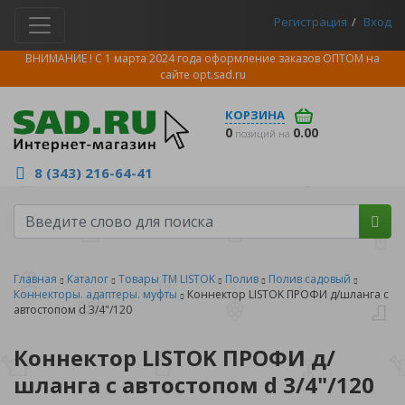
Регистрация
Вход
ВНИМАНИЕ ! С 1 марта 2024 года оформление заказов ОПТОМ на
сайте
opt.sad.ru
КОРЗИНА
0
0.00
позиций на
8 (343) 216-64-41
Главная
Каталог
Товары ТМ LISTOK
Полив
Полив садовый
Коннекторы. адаптеры. муфты
Коннектор LISTOK ПРОФИ д/шланга с
автостопом d 3/4"/120
Коннектор LISTOK ПРОФИ д/
шланга с автостопом d 3/4"/120