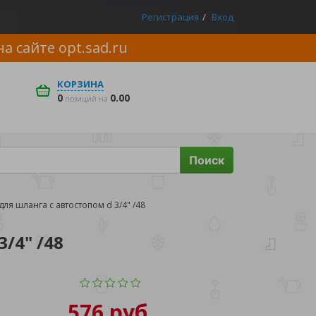
Регистрация
Вход
на сайте
opt.sad.ru
КОРЗИНА
0
0.00
позиций на
Поиск
ля шланга с автостопом d 3/4" /48
/4" /48
576 руб.