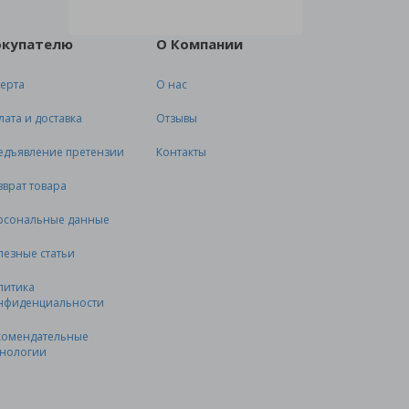
окупателю
О Компании
ерта
О нас
лата и доставка
Отзывы
едъявление претензии
Контакты
зврат товара
рсональные данные
лезные статьи
литика
нфиденциальности
комендательные
хнологии