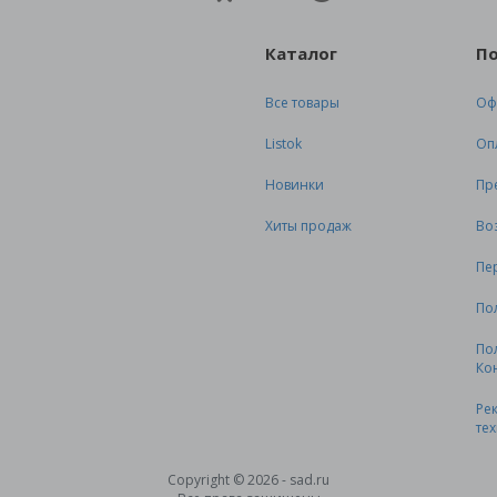
Каталог
П
Все товары
Оф
Listok
Оп
Новинки
Пр
Хиты продаж
Во
Пе
По
По
Ко
Ре
те
Copyright © 2026 - sad.ru