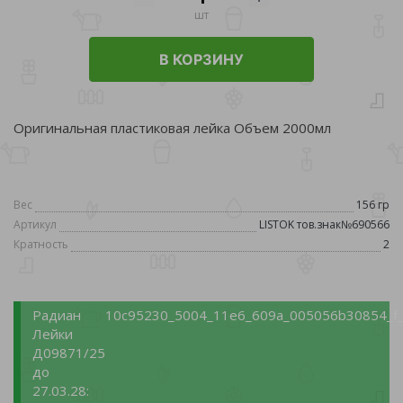
шт
В КОРЗИНУ
Оригинальная пластиковая лейка Объем 2000мл
Вес
156 гр
Артикул
LISTOK тов.знак№690566
Кратность
2
Радиан
10c95230_5004_11e6_609a_005056b30854_f_
Лейки
Д09871/25
до
27.03.28: