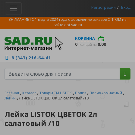
Регистрация
Вход
ВНИМАНИЕ ! С 1 марта 2024 года оформление заказов ОПТОМ на
сайте
opt.sad.ru
КОРЗИНА
0
0.00
позиций на
8 (343) 216-64-41
Главная
Каталог
Товары ТМ LISTOK
Полив
Полив комнатный
Лейки
Лейка LISTOK ЦВЕТОК 2л салатовый /10
Лейка LISTOK ЦВЕТОК 2л
салатовый /10