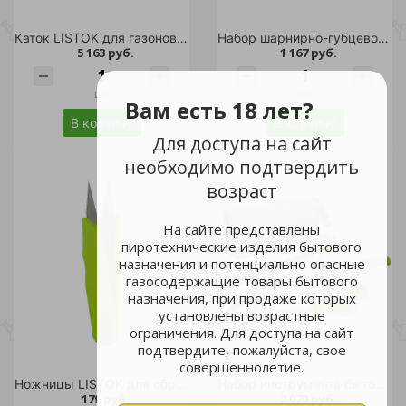
Каток LISTOK для газонов /1
Набор шарнирно-губцевого инструмента LISTOK ЭКСПЕРТ /24
5 163 руб.
1 167 руб.
шт
шт
Вам есть 18 лет?
В корзину
В корзину
Для доступа на сайт
необходимо подтвердить
возраст
На сайте представлены
пиротехнические изделия бытового
назначения и потенциально опасные
газосодержащие товары бытового
назначения, при продаже которых
установлены возрастные
ограничения. Для доступа на сайт
подтвердите, пожалуйста, свое
совершеннолетие.
Ножницы LISTOK для обрезки молодых побегов и листьев /144
Набор инструмента бытового LISTOK ЭКСПЕРТ зеленый в футляре 7шт/10
179 руб.
2 070 руб.