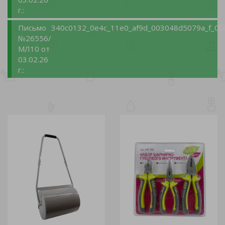
г.:
Письмо
340c0132_0e4c_11e0_af9d_003048d5079a_f_00
№26556/
МЛ10 от
03.02.26
г.: