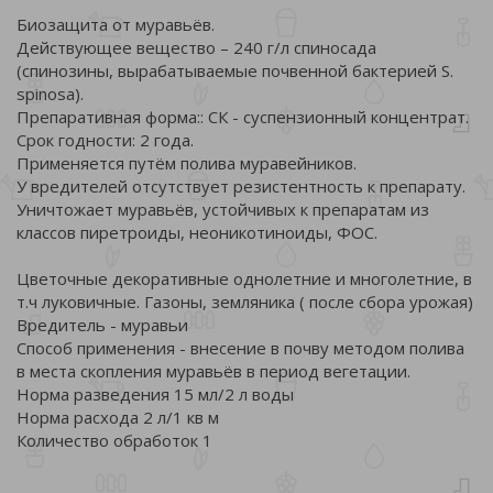
Биозащита от муравьёв.
Действующее вещество – 240 г/л спиносада
(спинозины, вырабатываемые почвенной бактерией S.
spinosa).
Препаративная форма:: СК - суспензионный концентрат.
Срок годности: 2 года.
Применяется путём полива муравейников.
У вредителей отсутствует резистентность к препарату.
Уничтожает муравьёв, устойчивых к препаратам из
классов пиретроиды, неоникотиноиды, ФОС.
Цветочные декоративные однолетние и многолетние, в
т.ч луковичные. Газоны, земляника ( после сбора урожая)
Вредитель - муравьи
Способ применения - внесение в почву методом полива
в места скопления муравьёв в период вегетации.
Норма разведения 15 мл/2 л воды
Норма расхода 2 л/1 кв м
Количество обработок 1