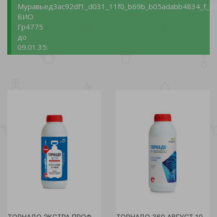
Муравьед
3ac92df1_d031_11f0_b69b_b05adabb4834_f_00
БИО
Гр4775
до
09.01.35:
ТОРНАДО ЭКСТРА ПРОФИ АВГУСТ 1л /12
ТОРНАДО 360 АВГУСТ 1000 мл /12