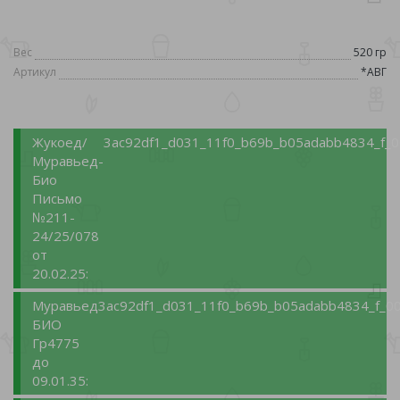
Вес
520 гр
Артикул
*АВГ
Жукоед/
3ac92df1_d031_11f0_b69b_b05adabb4834_f_0
Муравьед-
Био
Письмо
№211-
24/25/078
от
20.02.25:
Муравьед
3ac92df1_d031_11f0_b69b_b05adabb4834_f_00
БИО
Гр4775
до
09.01.35: