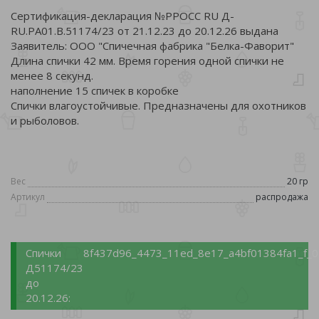
Сертификация-декларация №РРОСС RU Д-
RU.РА01.В.51174/23 от 21.12.23 до 20.12.26 выдана
Заявитель: ООО "Спичечная фабрика "Белка-Фаворит"
Длина спички 42 мм. Время горения одной спички не
менее 8 секунд.
наполнение 15 спичек в коробке
Спички влагоустойчивые. Предназначены для охотников
и рыболовов.
Вес
20 гр
Артикул
распродажа
Спички
8f437d96_4473_11ed_8e17_a4bf01384fa1_f_0
Д51174/23
до
20.12.26: