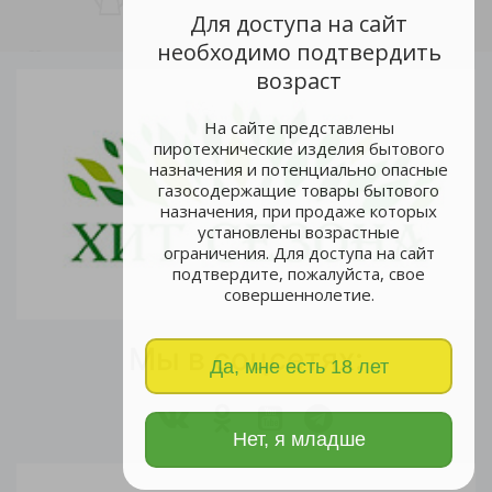
Для доступа на сайт
необходимо подтвердить
возраст
На сайте представлены
пиротехнические изделия бытового
назначения и потенциально опасные
газосодержащие товары бытового
назначения, при продаже которых
установлены возрастные
ограничения. Для доступа на сайт
подтвердите, пожалуйста, свое
совершеннолетие.
Мы в соцсетях:
Да, мне есть 18 лет
Нет, я младше