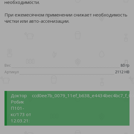
необходимости.
При ежемесячном применении снижает необходимость
чистки или авто-ассенизации.
Вес
80 гр
Артикул
2112 НВ
Доктор
ccd0ee7b_0079_11ef_b638_e4434bec4bc7_f_00
Робик
П101-
кс/173 от
12.03.21: