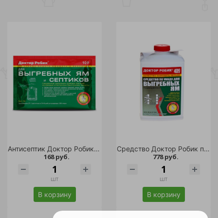
Антисептик Доктор Робик д/выгребных ям и септиков 75гр/36
Средство Доктор Робик по уходу за выгребной ямой 798мл/12
168 руб.
778 руб.
шт
шт
В корзину
В корзину