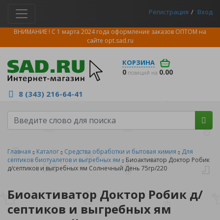
Регистрация
Вход
ВНИМАНИЕ ! С 1 марта 2024 года оформление заказов ОПТОМ на
сайте
opt.sad.ru
КОРЗИНА
0
0.00
позиций на
8 (343) 216-64-41
Главная
Каталог
Средства обработки и бытовая химия
Для
септиков биотуалетов и выгребных ям
Биоактиватор Доктор Робик
д/септиков и выгребных ям Солнечный День 75гр/220
Биоактиватор Доктор Робик д/
септиков и выгребных ям