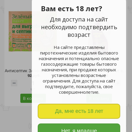
Вам есть 18 лет?
Для доступа на сайт
необходимо подтвердить
возраст
На сайте представлены
пиротехнические изделия бытового
назначения и потенциально опасные
газосодержащие товары бытового
назначения, при продаже которых
Антисептик Зеленый пакет д/выгребных ям и септиков 40гр/24
Средство ДЕВОН-ИЛ от заиливания и засоров 1,5л/6
установлены возрастные
92 руб.
1 162 руб.
ограничения. Для доступа на сайт
подтвердите, пожалуйста, свое
шт
шт
совершеннолетие.
В корзину
В корзину
Да, мне есть 18 лет
Нет, я младше