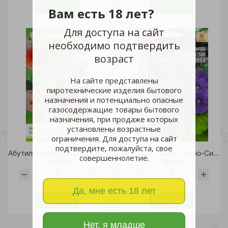
В корзину
В корзину
Вам есть 18 лет?
Для доступа на сайт
необходимо подтвердить
возраст
На сайте представлены
пиротехнические изделия бытового
назначения и потенциально опасные
газосодержащие товары бытового
назначения, при продаже которых
установлены возрастные
ограничения. Для доступа на сайт
подтвердите, пожалуйста, свое
Абутилон гибридный Смесь Бельвю 0,1гр/10
Примула Либре Тёмно-Синяя обратноконическая 4шт/10
совершеннолетие.
31 руб.
78 руб.
шт
шт
Да, мне есть 18 лет
В корзину
В корзину
Нет, я младше