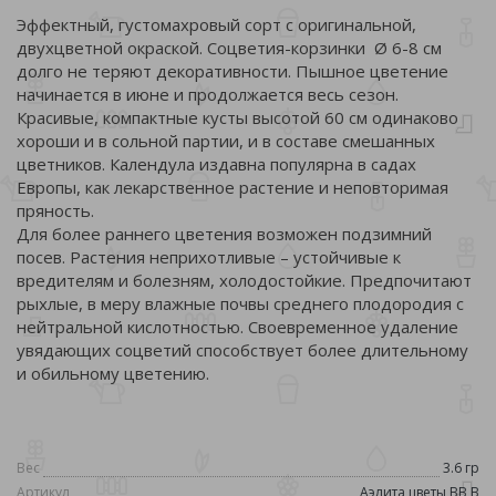
Эффектный, густомахровый сорт с оригинальной,
двухцветной окраской. Соцветия-корзинки Ø 6-8 см
долго не теряют декоративности. Пышное цветение
начинается в июне и продолжается весь сезон.
Красивые, компактные кусты высотой 60 см одинаково
хороши и в сольной партии, и в составе смешанных
цветников. Календула издавна популярна в садах
Европы, как лекарственное растение и неповторимая
пряность.
Для более раннего цветения возможен подзимний
посев. Растения неприхотливые – устойчивые к
вредителям и болезням, холодостойкие. Предпочитают
рыхлые, в меру влажные почвы среднего плодородия с
нейтральной кислотностью. Своевременное удаление
увядающих соцветий способствует более длительному
и обильному цветению.
Вес
3.6 гр
Артикул
Аэлита цветы ВВ В