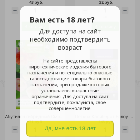
43 руб.
32 руб.
шт
шт
Вам есть 18 лет?
В корзину
В корзину
Для доступа на сайт
необходимо подтвердить
возраст
На сайте представлены
пиротехнические изделия бытового
назначения и потенциально опасные
газосодержащие товары бытового
назначения, при продаже которых
установлены возрастные
ограничения. Для доступа на сайт
подтвердите, пожалуйста, свое
совершеннолетие.
Абутилон гибридный Смесь Бельвю 0,1гр/10
Петхоа Калиберст Еллоу 5шт/10
31 руб.
243 руб.
Да, мне есть 18 лет
шт
шт