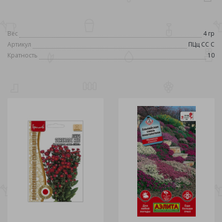
Вес
4 гр
Артикул
ПЦц СС С
Кратность
10