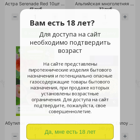
Астра Serenade Red 10шт /10
Альпийская многолетняя смесь цветов 0,2 гр/10
43 руб.
32 руб.
Вам есть 18 лет?
шт
шт
Для доступа на сайт
В корзину
В корзину
необходимо подтвердить
возраст
На сайте представлены
пиротехнические изделия бытового
назначения и потенциально опасные
газосодержащие товары бытового
назначения, при продаже которых
установлены возрастные
ограничения. Для доступа на сайт
подтвердите, пожалуйста, свое
совершеннолетие.
Абутилон гибридный Смесь Бельвю 0,1гр/10
Петхоа Калиберст Еллоу 5шт/10
31 руб.
243 руб.
Да, мне есть 18 лет