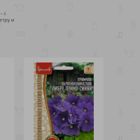
– с
етру и