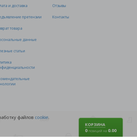
лата и доставка
Отзывы
едъявление претензии
Контакты
зврат товара
рсональные данные
лезные статьи
литика
нфиденциальности
комендательные
хнологии
бработку файлов
cookie
.
КОРЗИНА
0
0.00
позиций на