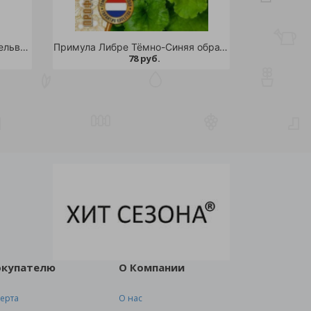
Абутилон гибридный Смесь Бельвю 0,1гр/10
Примула Либре Тёмно-Синяя обратноконическая 4шт/10
78 руб.
окупателю
О Компании
ерта
О нас