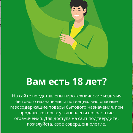
ые кусты высотой 80-90 см. Соцветия густомахровые,
ных, прочных цветоносах. Цветение обильное и длительное 
ения холодостойкие, светолюбивые, хоро-шо противостоят в
тойчивостью к болезням.
Вам есть 18 лет?
На сайте представлены пиротехнические изделия
бытового назначения и потенциально опасные
газосодержащие товары бытового назначения, при
продаже которых установлены возрастные
ограничения. Для доступа на сайт подтвердите,
пожалуйста, свое совершеннолетие.