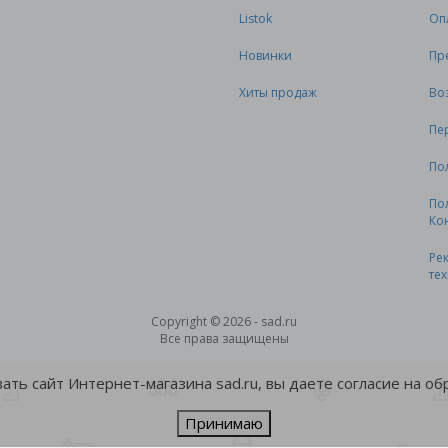
Listok
Оп
Новинки
Пр
Хиты продаж
Во
Пе
По
По
Ко
Ре
те
Copyright © 2026 - sad.ru
Все права защищены
ть сайт Интернет-магазина sad.ru, вы даете согласие на о
Принимаю