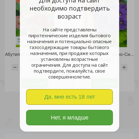
Для доступа на сайт
необходимо подтвердить
возраст
На сайте представлены
пиротехнические изделия бытового
назначения и потенциально опасные
газосодержащие товары бытового
назначения, при продаже которых
Абутилон гибридный Смесь Бельвю 0,1гр/10
Примула Либре Тёмно-Синяя обратноконическая 4шт/10
установлены возрастные
31 руб.
78 руб.
ограничения. Для доступа на сайт
подтвердите, пожалуйста, свое
шт
шт
совершеннолетие.
В корзину
В корзину
Да, мне есть 18 лет
Нет, я младше