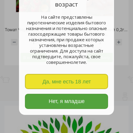
возраст
На сайте представлены
пиротехнические изделия бытового
назначения и потенциально опасные
Томат Черри Без кожи F1 3шт/5
Лук шалот Семейный 0,2гр /10
газосодержащие товары бытового
225 руб.
31 руб.
назначения, при продаже которых
установлены возрастные
шт
шт
ограничения. Для доступа на сайт
подтвердите, пожалуйста, свое
В корзину
В корзину
совершеннолетие.
Да, мне есть 18 лет
Нет, я младше