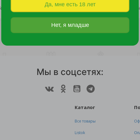
Да, мне есть 18 лет
Томат Герман F1 10шт /10
Томат Черри Без кожи F1 3
63 руб.
225 руб.
Нет, я младше
Мы в соцсетях:
Каталог
П
Все товары
Оф
Listok
Оп