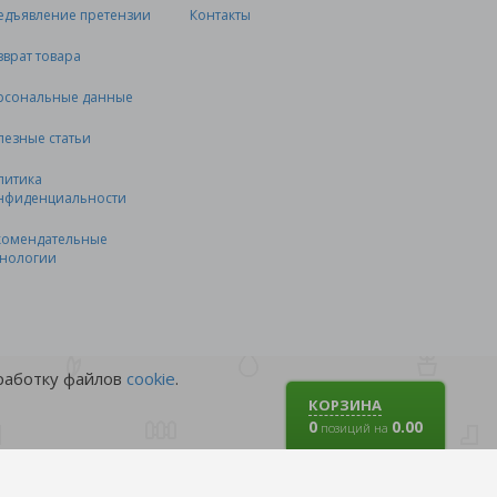
едъявление претензии
Контакты
зврат товара
рсональные данные
лезные статьи
литика
нфиденциальности
комендательные
хнологии
бработку файлов
cookie
.
КОРЗИНА
0
0.00
позиций на