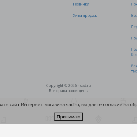
Новинки
Пр
Хиты продаж
Во
Пе
По
По
Ко
Ре
те
Copyright © 2026 - sad.ru
Все права защищены
ть сайт Интернет-магазина sad.ru, вы даете согласие на о
Принимаю