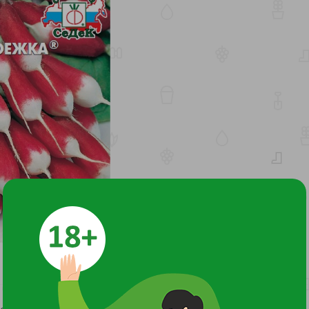
елости 20-22 дня) сорт для открытого грунта и пленочных