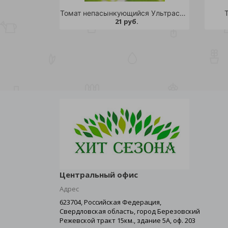
Томат непасынкующийся Ультраскороспелый 20шт /10
21 руб.
Центральный офис
Адрес
623704, Российская Федерация,
Свердловская область, город Березовский
Режевской тракт 15км., здание 5А, оф. 203