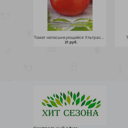
Томат непасынкующийся Ультраскороспелый 20шт /10
21 руб.