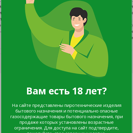
 грунте. Имеет полувертикальное расположение листьев. Ли
систенцией, со слабоморщинистой поверхностью. Розетка вы
стения 450-460 г. Вкус отличный. Обладает устойчивостью к
осев семян непосредственно в грунт — в апреле - мае. На ра
 — в мае. Схема посадки: 30x30 см. Для формирования мощно
поливы, не допускающие как застоя воды, так и пересушива
Вам есть 18 лет?
На сайте представлены пиротехнические изделия
бытового назначения и потенциально опасные
газосодержащие товары бытового назначения, при
продаже которых установлены возрастные
ограничения. Для доступа на сайт подтвердите,