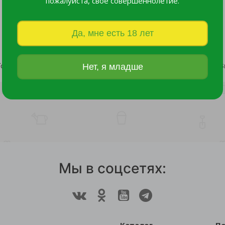
пожалуйста, свое совершеннолетие.
Да, мне есть 18 лет
Томат Герман F1 10шт /10
Томат Черри Без кожи F1 3
Нет, я младше
63 руб.
225 руб.
Мы в соцсетях: