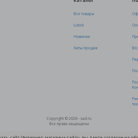
Каталог
П
Все товары
Оф
Listok
Оп
Новинки
Пр
Хиты продаж
Во
Пе
По
По
Ко
Ре
те
Copyright © 2026 - sad.ru
Все права защищены
ть сайт Интернет-магазина sad.ru, вы даете согласие на о