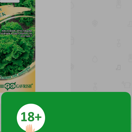
и наступает через 62 дня) сорт листового кудрявого салата.