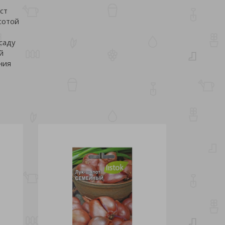
ст
сотой
ссаду
й
ния