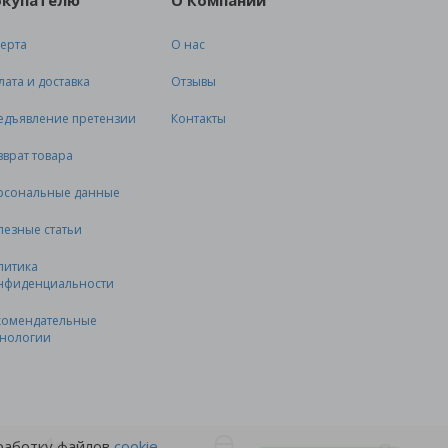
окупателю
О Компании
ерта
О нас
лата и доставка
Отзывы
едъявление претензии
Контакты
зврат товара
рсональные данные
лезные статьи
литика
нфиденциальности
комендательные
хнологии
бработку файлов
cookie
.