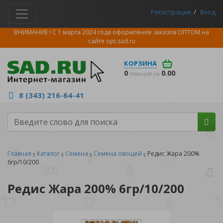
Регистрация
Вход
ВНИМАНИЕ ! С 1 марта 2024 года оформление заказов ОПТОМ на
сайте
opt.sad.ru
КОРЗИНА
0
0.00
позиций на
8 (343) 216-64-41
Главная
Каталог
Семена
Семена овощей
Редис Жара 200%
6гр/10/200
Редис Жара 200% 6гр/10/200