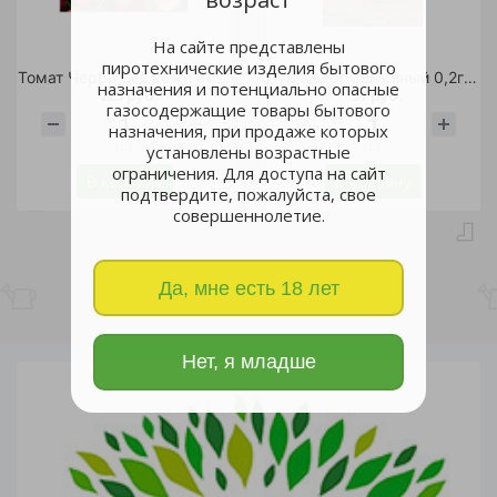
На сайте представлены
пиротехнические изделия бытового
Томат Черри Без кожи F1 3шт/5
Лук шалот Семейный 0,2гр /10
назначения и потенциально опасные
225 руб.
31 руб.
газосодержащие товары бытового
назначения, при продаже которых
шт
шт
установлены возрастные
ограничения. Для доступа на сайт
В корзину
В корзину
подтвердите, пожалуйста, свое
совершеннолетие.
Да, мне есть 18 лет
Нет, я младше