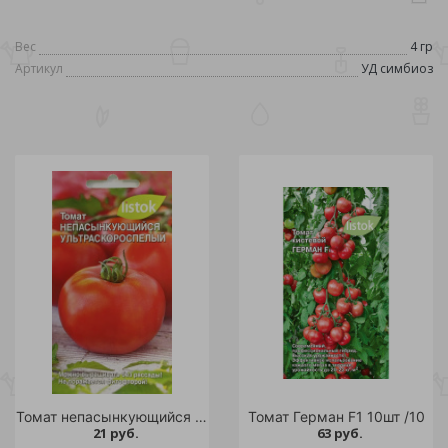
Вес
4 гр
Артикул
УД симбиоз
Томат непасынкующийся Ультраскороспелый 20шт /10
Томат Герман F1 10шт /10
21 руб.
63 руб.