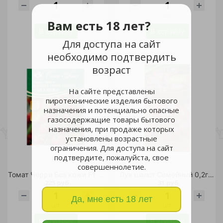
шт
шт
Вам есть 18 лет?
В корзину
В корзину
Для доступа на сайт
необходимо подтвердить
возраст
На сайте представлены
пиротехнические изделия бытового
назначения и потенциально опасные
газосодержащие товары бытового
назначения, при продаже которых
установлены возрастные
ограничения. Для доступа на сайт
подтвердите, пожалуйста, свое
совершеннолетие.
Томат Черри Без кожи F1 3шт/5
Лук шалот Семейный 0,2гр /10
225 руб.
31 руб.
Да, мне есть 18 лет
шт
шт
В корзину
В корзину