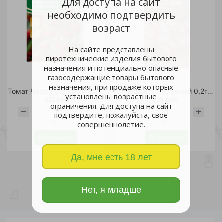
Для доступа на сайт
необходимо подтвердить
возраст
На сайте представлены
пиротехнические изделия бытового
назначения и потенциально опасные
газосодержащие товары бытового
назначения, при продаже которых
Томат Черри Без кожи F1 3шт/5
Лук шалот Семейный 0,2гр /10
установлены возрастные
225 руб.
31 руб.
ограничения. Для доступа на сайт
подтвердите, пожалуйста, свое
шт
шт
совершеннолетие.
В корзину
В корзину
Да, мне есть 18 лет
Нет, я младше