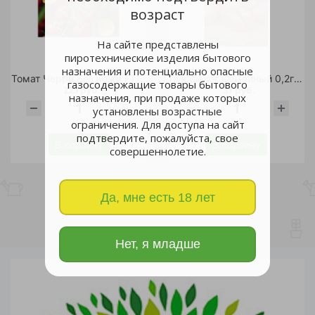
возраст
На сайте представлены
пиротехнические изделия бытового
назначения и потенциально опасные
Томат Черри Без кожи F1 3шт/5
Лук шалот Семейный 0,2гр /10
газосодержащие товары бытового
225 руб.
31 руб.
назначения, при продаже которых
установлены возрастные
шт
шт
ограничения. Для доступа на сайт
подтвердите, пожалуйста, свое
В корзину
В корзину
совершеннолетие.
Да, мне есть 18 лет
Нет, я младше