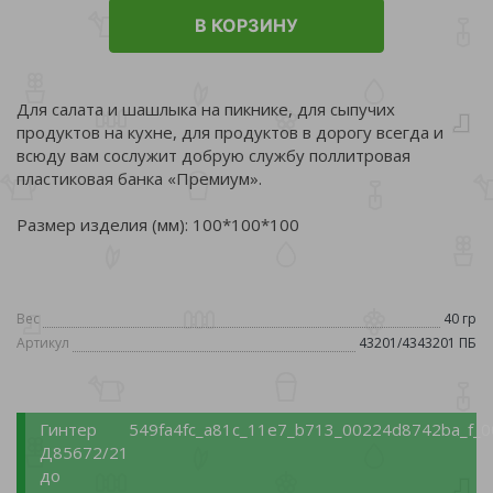
В КОРЗИНУ
Для салата и шашлыка на пикнике, для сыпучих
продуктов на кухне, для продуктов в дорогу всегда и
всюду вам сослужит добрую службу поллитровая
пластиковая банка «Премиум».
Размер изделия (мм): 100*100*100
Вес
40 гр
Артикул
43201/4343201 ПБ
Гинтер
549fa4fc_a81c_11e7_b713_00224d8742ba_f_0
Д85672/21
до