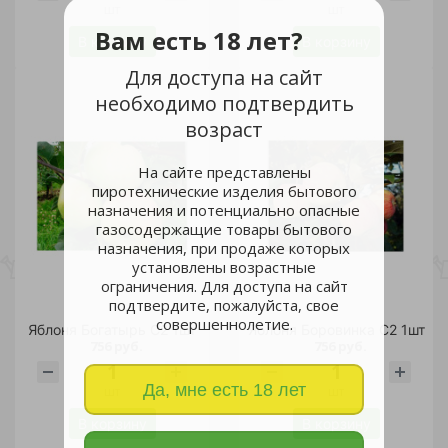
шт
шт
Вам есть 18 лет?
В корзину
В корзину
Для доступа на сайт
необходимо подтвердить
возраст
На сайте представлены
пиротехнические изделия бытового
назначения и потенциально опасные
газосодержащие товары бытового
назначения, при продаже которых
установлены возрастные
ограничения. Для доступа на сайт
подтвердите, пожалуйста, свое
совершеннолетие.
Яблоня Богатырь С2 1шт
Яблоня Боровинка С2 1шт
756 руб.
756 руб.
Да, мне есть 18 лет
шт
шт
В корзину
В корзину