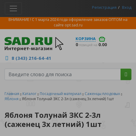
Регистрация
Вход
ВНИМАНИЕ ! С 1 марта 2024 года оформление заказов ОПТОМ на
сайте
opt.sad.ru
КОРЗИНА
0
0.00
позиций на
8 (343) 216-64-41
Главная
Каталог
Посадочный материал
Саженцы плодовых
Яблоня
Яблоня Толунай ЗКС 2-3л (саженец 3х летний) 1шт
Яблоня Толунай ЗКС 2-3л
(саженец 3х летний) 1шт