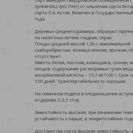
УрФАНИЦ УрО РАН) от опыления сорта Янтар
сорта Л.А. Котов. Включен в Государственн
года.
Деревья среднего размера, образуют прочну
на скелетных ветвях гладкая, серая.
Плоды средней массой 128 г, максимальной 
слаборебристые. Кожица нежная, прочная, гл
отсутствует.
Мякоть белая, плотная, колющаяся, сочная, 
плодов: содержание растворимых сухих вещест
аскорбиновой кислоты – 15,1 мг/100 г. Срок
150 дней. Транспортабельность хорошая.
На семенном подвое в плодоношение вступае
кг/дерева (12,5 т/га).
Зимостойкость высокая, при понижении темп
устойчивость к парше, в эпифитотийные годы
Достоинства сорта: высокая зимостойкость, 