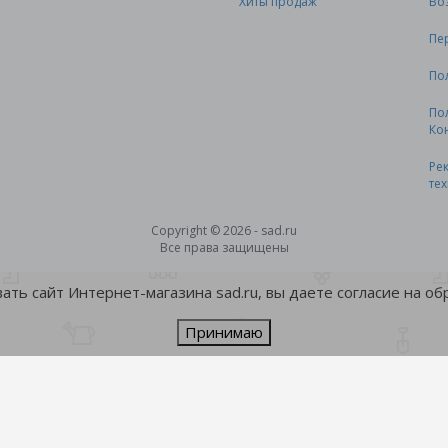
Хиты продаж
Во
Пе
По
По
Ко
Ре
те
Copyright © 2026 - sad.ru
Все права защищены
ть сайт Интернет-магазина sad.ru, вы даете согласие на о
Принимаю