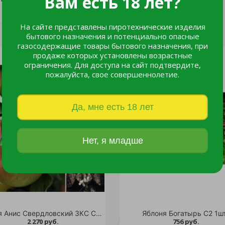
Вам есть 18 лет?
На сайте представлены пиротехнические изделия
бытового назначения и потенциально опасные
газосодержащие товары бытового назначения, при
продаже которых установлены возрастные
ограничения. Для доступа на сайт подтвердите,
пожалуйста, свое совершеннолетие.
Да, мне есть 18 лет
Нет, я младше
Яблоня Анис Свердловский ЗКС С5-7 (саженец 4х летний)
Яблоня Богатырь С2 1ш
2 270 руб.
756 руб.