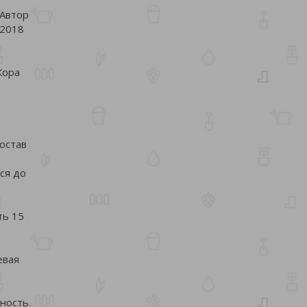
 Автор
 2018
Кора
состав
ся до
ть 15
евая
ность.