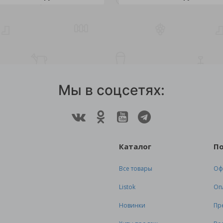
Мы в соцсетях:
Каталог
П
Все товары
Оф
Listok
Оп
Новинки
Пр