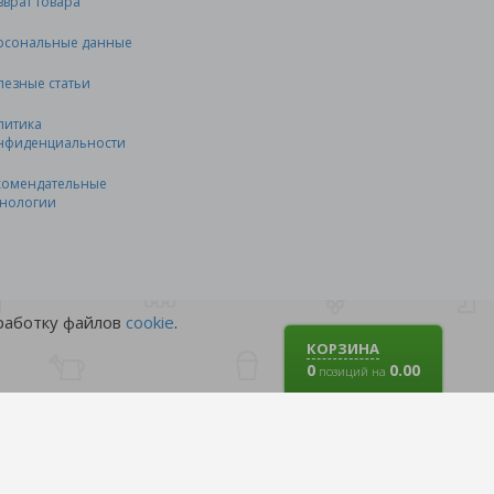
зврат товара
рсональные данные
лезные статьи
литика
нфиденциальности
комендательные
хнологии
бработку файлов
cookie
.
КОРЗИНА
0
0.00
позиций на