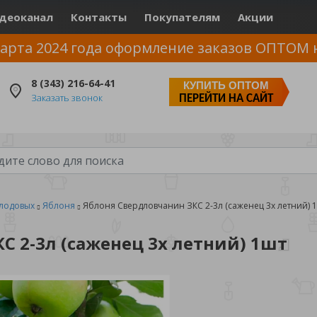
деоканал
Контакты
Покупателям
Акции
арта 2024 года оформление заказов ОПТОМ 
8 (343) 216-64-41
КУПИТЬ ОПТОМ
Заказать звонок
ПЕРЕЙТИ НА САЙТ
лодовых
Яблоня
Яблоня Свердловчанин ЗКС 2-3л (саженец 3х летний) 
С 2-3л (саженец 3х летний) 1шт