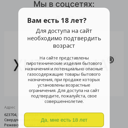
Мы в соцсетях:
Вам есть 18 лет?
Для доступа на сайт
необходимо подтвердить
возраст
На сайте представлены
пиротехнические изделия бытового
назначения и потенциально опасные
газосодержащие товары бытового
назначения, при продаже которых
установлены возрастные
ограничения. Для доступа на сайт
подтвердите, пожалуйста, свое
Центральный офис
совершеннолетие.
Адрес
623704, Российская Федерация,
Да, мне есть 18 лет
Свердловская область, город Березовский
Режевской тракт 15км., здание 5А, оф. 203