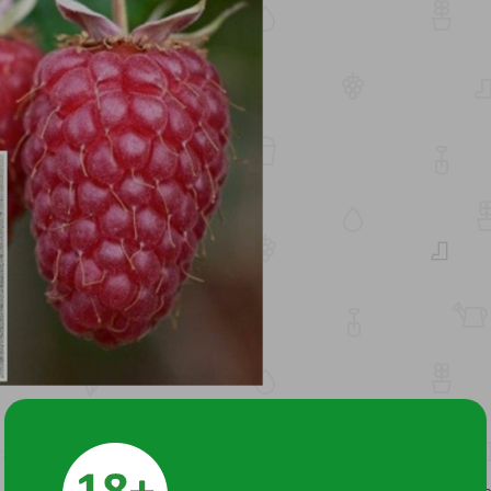
не очень раскидистый, за один сезон дает 5-8 побегов замеще