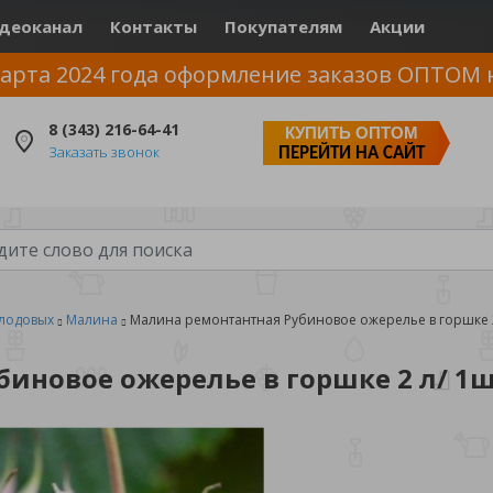
деоканал
Контакты
Покупателям
Акции
арта 2024 года оформление заказов ОПТОМ 
8 (343) 216-64-41
КУПИТЬ ОПТОМ
Заказать звонок
ПЕРЕЙТИ НА САЙТ
лодовых
Малина
Малина ремонтантная Рубиновое ожерелье в горшке 2
иновое ожерелье в горшке 2 л/ 1