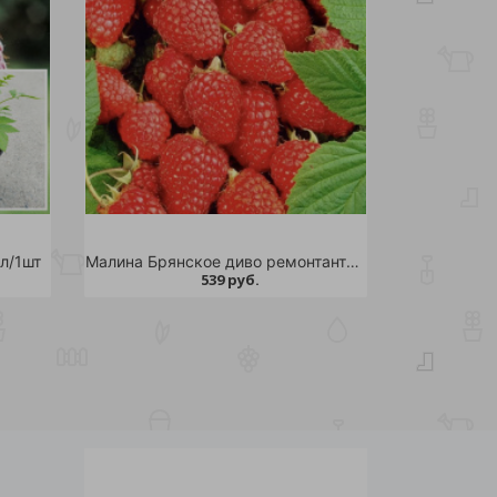
л/1шт
Малина Брянское диво ремонтантная С2 1шт
539 руб.