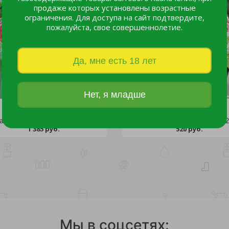
продаже которых установлены возрастные
ограничения. Для доступа на сайт подтвердите,
пожалуйста, свое совершеннолетие.
Да, мне есть 18 лет
Нет, я младше
Малина Глен Ампл (малиновое дерево) С3 1шт
Малина Патриция в горшке 2
1 385 руб.
520 руб.
Мы в соцсетях: