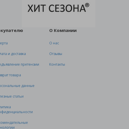
окупателю
О Компании
ерта
О нас
лата и доставка
Отзывы
едъявление претензии
Контакты
зврат товара
рсональные данные
лезные статьи
литика
нфиденциальности
комендательные
хнологии