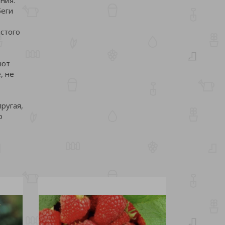
беги
лстого
еют
, не
пругая,
о