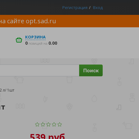
Регистрация
Вход
на сайте
opt.sad.ru
КОРЗИНА
0
0.00
позиций на
Поиск
 л/ 1шт
шт
539 руб.