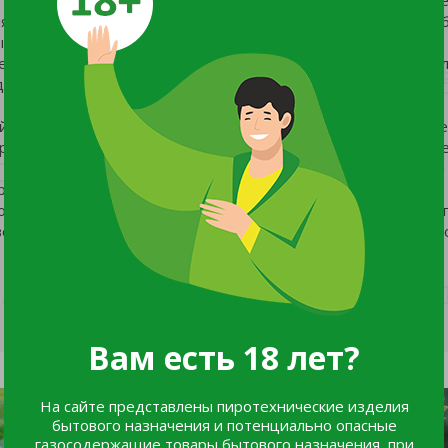
я приходится на две трети от общей их длины. Молодые по
ым налётом.
, мягкие, расположены вдоль всего стебля. От основного то
длиной 50-60 см, на которых из каждой пазушной почки
ой формы, закругленные на конце, одномерные, плотные, им
сного цвета. Созрев, могут несколько дней висеть на ветке
пригодны для потребления в свежем виде и всех видов
орозки. Мякоть сладкая, нежная, очень сочная, но при этом у
озволяет собирать урожай механизированным способом. Начал
Вам есть 18 лет?
На сайте представлены пиротехнические изделия
бытового назначения и потенциально опасные
газосодержащие товары бытового назначения, при