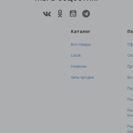
Каталог
П
Все товары
Оф
Listok
Оп
Новинки
Пр
Хиты продаж
Во
Пе
По
По
Ко
Ре
те