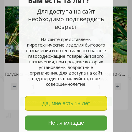
Вам есть 18 лет?
Для доступа на сайт
необходимо подтвердить
возраст
На сайте представлены
пиротехнические изделия бытового
назначения и потенциально опасные
газосодержащие товары бытового
назначения, при продаже которых
установлены возрастные
ограничения. Для доступа на сайт
Голубика Норткантри 1 год 10-20 см 1шт
Голубика Торо 1 год 10-30 см 1шт
подтвердите, пожалуйста, свое
700 руб.
780 руб.
совершеннолетие.
шт
шт
В корзину
В корзину
Да, мне есть 18 лет
Нет, я младше