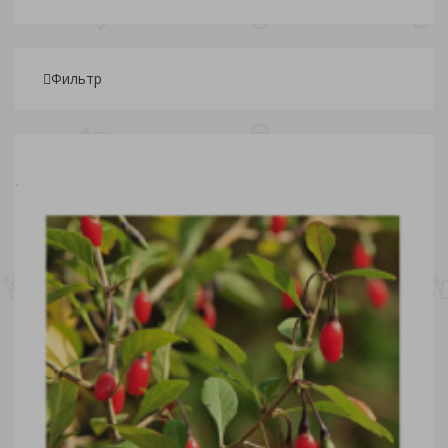
Фильтр
Подбор параметров
Розничная
765
976.25
1 187.50
1 398.75
1 610
Сезон
Вид
Годжи (
1
)