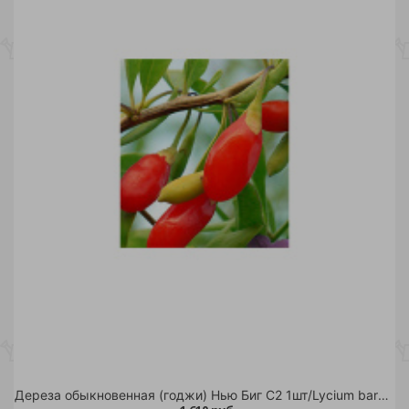
Дереза обыкновенная (годжи) Нью Биг С2 1шт/Lycium barbarum New Big