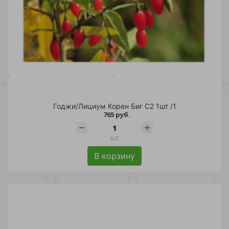
Дереза (
2
)
Годжи/Лициум Корен Биг С2 1шт /1
765 руб.
шт
В корзину