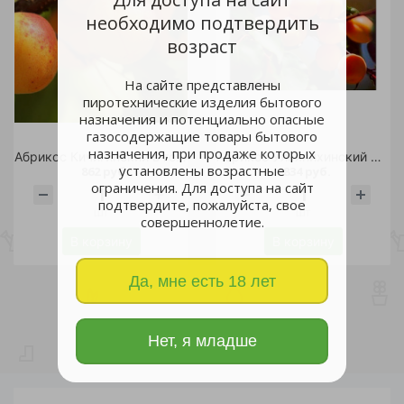
необходимо подтвердить
возраст
На сайте представлены
пиротехнические изделия бытового
назначения и потенциально опасные
газосодержащие товары бытового
назначения, при продаже которых
Абрикос Кичигинский в горшке С2 1шт
Абрикос Ульянихинский ОКС 1шт
установлены возрастные
862 руб.
834 руб.
ограничения. Для доступа на сайт
подтвердите, пожалуйста, свое
шт
шт
совершеннолетие.
В корзину
В корзину
Да, мне есть 18 лет
Нет, я младше