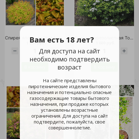
Вам есть 18 лет?
Спирея японская Голдфлейм С7 1шт
Спирея березолистная Тор С5 1шт
1 330 руб.
1 600 руб.
Для доступа на сайт
шт
шт
необходимо подтвердить
возраст
В корзину
В корзину
На сайте представлены
пиротехнические изделия бытового
назначения и потенциально опасные
газосодержащие товары бытового
назначения, при продаже которых
установлены возрастные
ограничения. Для доступа на сайт
подтвердите, пожалуйста, свое
совершеннолетие.