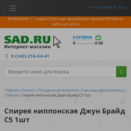
Регистрация
Вход
ВНИМАНИЕ ! С 1 марта 2024 года оформление заказов ОПТОМ на
сайте
opt.sad.ru
КОРЗИНА
0
0.00
позиций на
8 (343) 216-64-41
Главная
Каталог
Посадочный материал
Саженцы декоративных
Спирея
Спирея ниппонская Джун Брайд С5 1шт
Спирея ниппонская Джун Брайд
С5 1шт