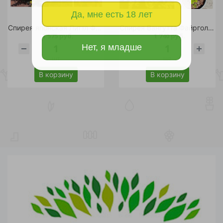
Да, мне есть 18 лет
Спирея японская Литтл Флейм С5 1шт
Спирея Вангутта Файрголд Левголд С10 1шт
1 575 руб.
1 740 руб.
Нет, я младше
шт
шт
В корзину
В корзину