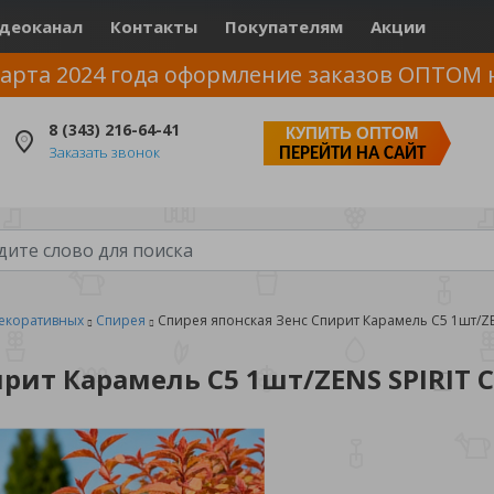
деоканал
Контакты
Покупателям
Акции
арта 2024 года оформление заказов ОПТОМ 
8 (343) 216-64-41
КУПИТЬ ОПТОМ
Заказать звонок
ПЕРЕЙТИ НА САЙТ
екоративных
Спирея
Спирея японская Зенс Спирит Карамель С5 1шт/ZE
ирит Карамель С5 1шт/ZENS SPIRIT