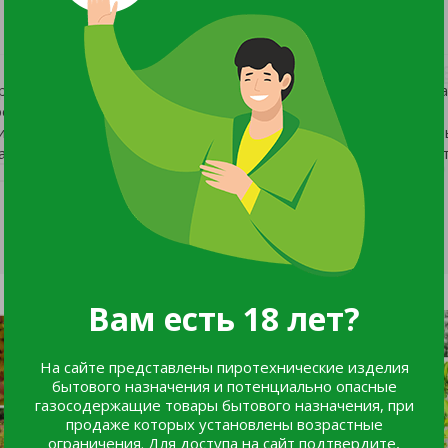
ативный кустарник, который станет изюминкой вашего сада
е цветение и неприхотливость в уходе — вот главные
ит для бордюров, миксбордеров и небольших композиций. В
ва к морозам и болезням. Посадите — и наслаждайтесь красо
Вам есть 18 лет?
На сайте представлены пиротехнические изделия
бытового назначения и потенциально опасные
газосодержащие товары бытового назначения, при
продаже которых установлены возрастные
ограничения. Для доступа на сайт подтвердите,