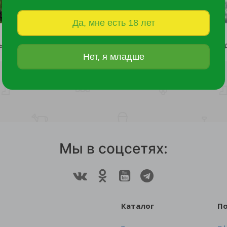
Да, мне есть 18 лет
Сирень Мейера Лилифи Коджубелла С12 1шт
6 100 руб.
1 685 руб.
Нет, я младше
Мы в соцсетях:
Каталог
П