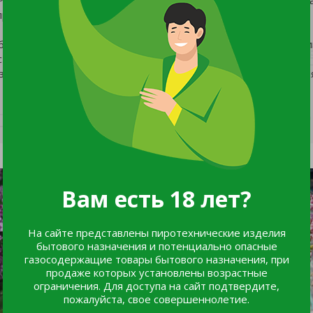
римерно 15 см длиной. Цветет в мае-июне.
бовательна, морозостойкая, засухоустойчивая, ветроустойчи
астоя воды и кислых почв. Необходимо удалять поросль и
овать как солитер, в живых изгородях и садовых композици
Вам есть 18 лет?
На сайте представлены пиротехнические изделия
бытового назначения и потенциально опасные
газосодержащие товары бытового назначения, при
продаже которых установлены возрастные
ограничения. Для доступа на сайт подтвердите,
пожалуйста, свое совершеннолетие.