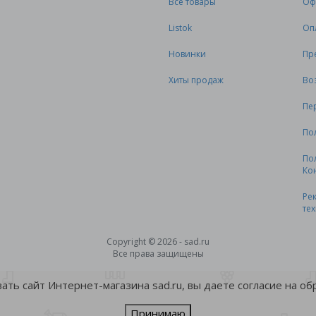
Все товары
Оф
Listok
Оп
Новинки
Пр
Хиты продаж
Во
Пе
По
По
Ко
Ре
те
Copyright © 2026 - sad.ru
Все права защищены
ть сайт Интернет-магазина sad.ru, вы даете согласие на о
Принимаю