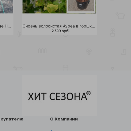
Сирень обыкновенная Белль де Ненси С2-3 1шт /Syringa vulgaris Belle de Nancy
Сирень волосистая Ауреа в горшке 7.5 л 1шт
2 509 руб.
окупателю
О Компании