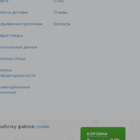
ерта
О нас
лата и доставка
Отзывы
едъявление претензии
Контакты
зврат товара
рсональные данные
лезные статьи
литика
нфиденциальности
комендательные
хнологии
бработку файлов
cookie
.
КОРЗИНА
0
0.00